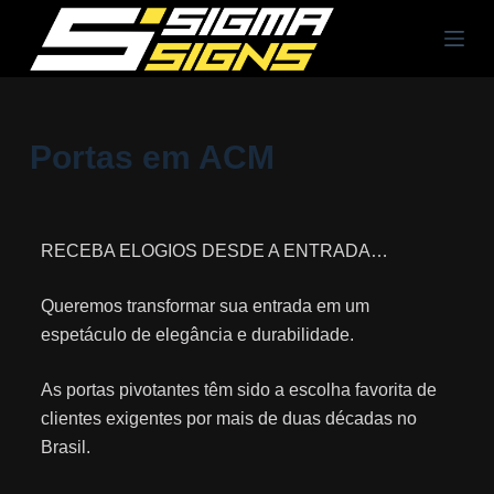
P
u
l
a
r
Portas em ACM
p
a
r
RECEBA ELOGIOS DESDE A ENTRADA…
a
o
Queremos transformar sua entrada em um
c
espetáculo de elegância e durabilidade.
o
n
As portas pivotantes têm sido a escolha favorita de
t
clientes exigentes por mais de duas décadas no
e
Brasil.
ú
d